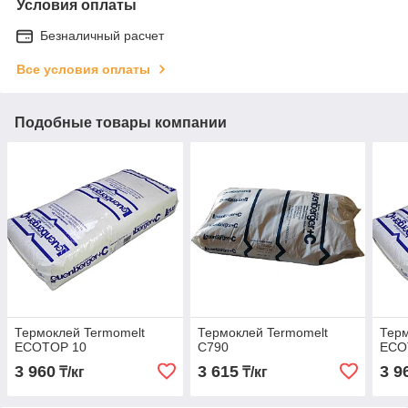
Условия оплаты
Безналичный расчет
Все условия оплаты
Подобные товары компании
Термоклей Termomelt
Термоклей Termomelt
Терм
ECOTOP 10
C790
ECO
3 960
3 615
3 9
₸/кг
₸/кг