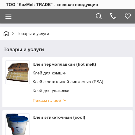
TOO "KazMelt TRADE" - клеевая продукция
Товары и услуги
Товары и услуги
Клей термоплавкий (hot melt)
Клей для крышки
Клей с остаточной липкостью (PSA)
Клей для упаковки
Клей для трубочки (strow)
Показать всё
Очиститель термооборудования
Клей для полиграфии
Клей этикеточный (cool)
Стержни для термопистолета