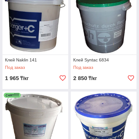
Клей Naklin 141
Клей Syntac 6834
Под заказ
Под заказ
1 965
2 850
₸/кг
₸/кг
снят!!!!