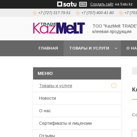
Создать сайт
на Satu.kz
+7 (727) 317-79-51
+7 (707) 400-41-80
+7 (70
TOO "KazMelt TRADE"
клеевая продукция
ГЛАВНАЯ
ТОВАРЫ И УСЛУГИ
О Н
Товары и услуги
К
Новости
О нас
Сертификаты и лицензии
Отзывы