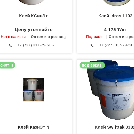
Клей КСинЭт
Клей Idrosil 102
Цену уточняйте
4 175 ₸/кг
Нет в наличии
Оптом и в розницу
Под заказ
Оптом и в ро
+7 (727) 317-79-51
+7 (727) 317-79-51
снят!!!
под заказ!
Клей КазнЭт N
Клей Swifttak 338