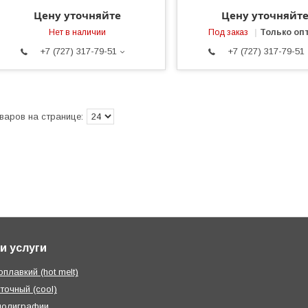
Цену уточняйте
Цену уточняйт
Нет в наличии
Под заказ
Только оп
+7 (727) 317-79-51
+7 (727) 317-79-51
и услуги
плавкий (hot melt)
точный (cool)
полиграфии