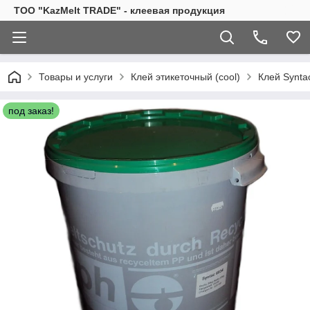
TOO "KazMelt TRADE" - клеевая продукция
Товары и услуги
Клей этикеточный (cool)
Клей Synta
под заказ!